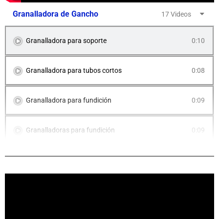
Granalladora de Gancho
17 Videos
Granalladora para soporte
0:10
Granalladora para tubos cortos
0:08
Granalladora para fundición
0:09
Granalladoras para fundición
0:09
Granalladora para vigas de aluminio
0:11
Máquina de granallado con barra en U
0:18