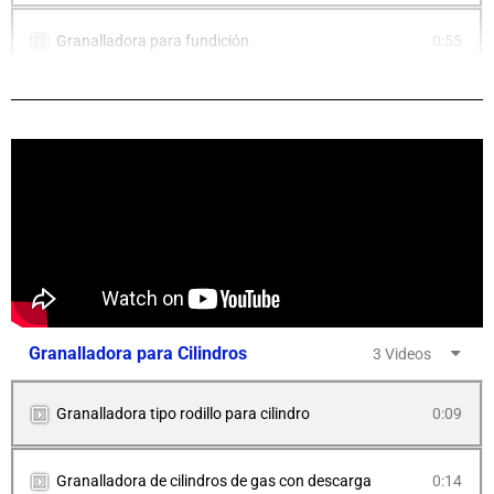
Granalladora para fundición
0:55
Granalladora para disco redondo
0:11
Granalladora de malla de alambre
0:30
Granalladora para Cilindros
3 Videos
Granalladora tipo rodillo para cilindro
0:09
Granalladora de cilindros de gas con descarga
0:14