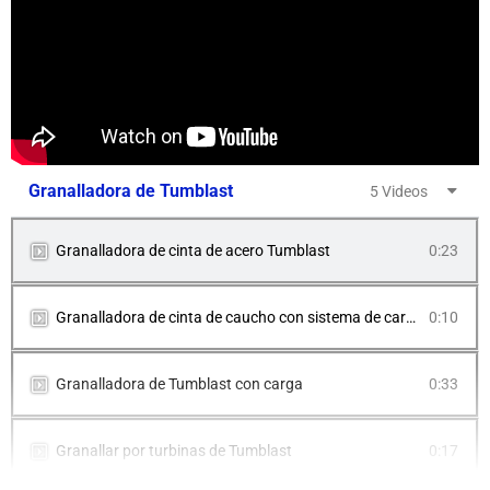
Máquina de granallado con barra en U
0:18
Granalladora de Gancho
0:42
Granalldora rodillos para cilindors aceite
0:13
Granallado de Gancho carrusel suspendidas
0:27
Granallado de transportador rodillos
0:16
Maquina de granallar por turbinas de gancho
0:38
Granalladora de Tumblast
5 Videos
Granalladora para tubos tubería múltiples
0:12
Granalladora de cinta de acero Tumblast
0:23
Granallado de rodillos para viga dela grúa
0:16
Granalladora de cinta de caucho con sistema de carga
0:10
Granalladora de Rodillos
0:26
Granalladora de Tumblast con carga
0:33
Granallar por turbinas de Tumblast
0:17